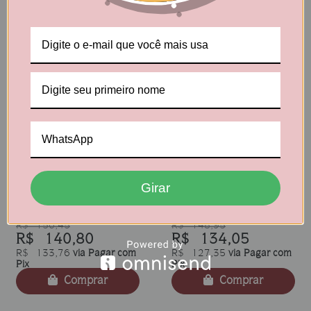
Comprar
Comprar
10
%
10
%
Kit Especial - Sabor de
Kit - Amo café com
infância (Queijo, Coco,
sequilho (Goma,
Girar
Amanteigado e Goma)
Amanteigado, Canela e
Limão com Goiabada)
R$ 156,45
R$ 148,95
R$ 140,80
R$ 134,05
R$ 133,76
via Pagar com
R$ 127,35
via Pagar com
Pix
Pix
Comprar
Comprar