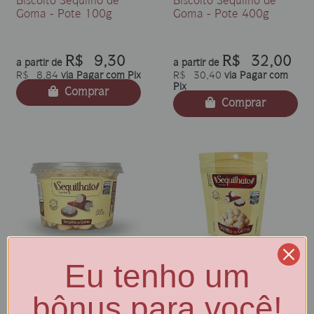
Biscoito Sequilho de
Biscoito Sequilho de
Goma - Pote 100g
Goma - Pote 400g
R$ 9,30
R$ 32,00
a partir de
a partir de
R$ 8,84
via Pagar com Pix
R$ 30,40
via Pagar com
Pix
Comprar
Comprar
Eu tenho um
Biscoito Sequilho de
Biscoito Sequilho de
Goma - Pote 200g
Goma - Pouch 40g
bônus para você!